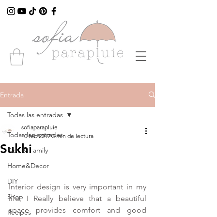
Entrada
Todas las entradas
sofiaparapluie
Todas las entradas
10 feb 2017
3 min de lectura
Sukhi
Kids & Family
Home&Decor
DIY
Interior design is very important in my 
Shop
life, I Really believe that a beautiful 
space provides comfort and good 
Recipes