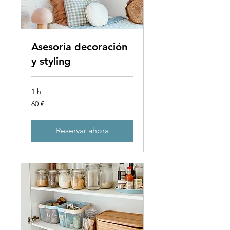
Asesoria decoración
y styling
1 h
60
60 €
euros
Reservar ahora