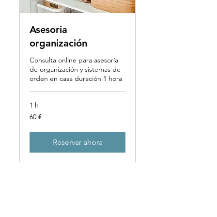
Asesoria
organización
Consulta online para asesoría
de organización y sistemas de
orden en casa duración 1 hora
1 h
60
60 €
euros
Reservar ahora
Únete a nuestra lista de correo