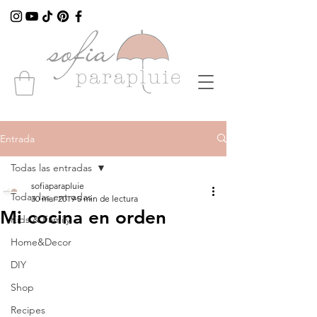
Entrada
Todas las entradas
sofiaparapluie
Todas las entradas
30 mar 2019
5 min de lectura
Mi cocina en orden
Kids & Family
Home&Decor
DIY
Shop
Recipes