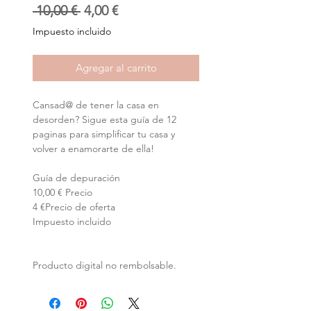
Precio
Precio
 10,00 € 
4,00 €
de
Impuesto incluido
oferta
Agregar al carrito
Cansad@ de tener la casa en
desorden? Sigue esta guía de 12
paginas para simplificar tu casa y
volver a enamorarte de ella!
Guía de depuración
10,00 € Precio
4 €Precio de oferta
Impuesto incluido
Producto digital no rembolsable.