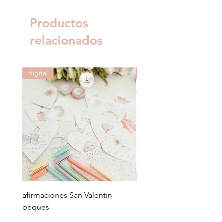
Productos
relacionados
digital
digital
afirmaciones San Valentin
planificador menu sema
peques
Precio
1,10 €
Precio
2,00 €